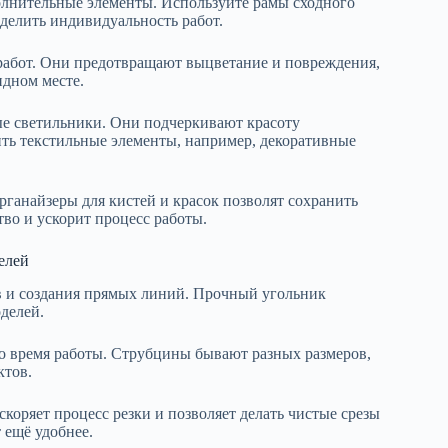
олнительные элементы. Используйте рамы сходного
делить индивидуальность работ.
 работ. Они предотвращают выцветание и повреждения,
идном месте.
ые светильники. Они подчеркивают красоту
ть текстильные элементы, например, декоративные
рганайзеры для кистей и красок позволят сохранить
тво и ускорит процесс работы.
елей
в и создания прямых линий. Прочный угольник
делей.
во время работы. Струбцины бывают разных размеров,
ктов.
скоряет процесс резки и позволяет делать чистые срезы
 ещё удобнее.