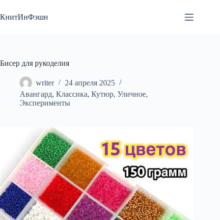
Перейти
к
КнитИнФэшн
сути
Бисер для рукоделия
writer
24 апреля 2025
Авангард
,
Классика
,
Кутюр
,
Уличное
,
Эксперименты