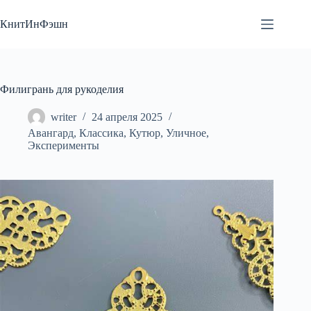
Перейти
к
КнитИнФэшн
сути
Филигрань для рукоделия
writer
24 апреля 2025
Авангард
,
Классика
,
Кутюр
,
Уличное
,
Эксперименты