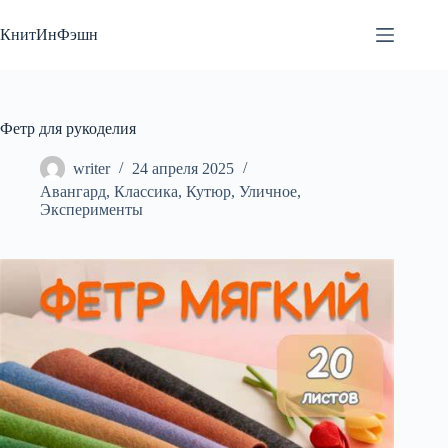
Перейти
к
КнитИнФэшн
сути
Фетр для рукоделия
writer
24 апреля 2025
Авангард
,
Классика
,
Кутюр
,
Уличное
,
Эксперименты